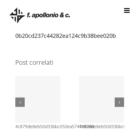
Salta
al
contenuto
0b20cd237c44282ea124c9b38bee020b
Post correlati
4c879de8eb50d33bbc050ea574748ad6
4c879de8eb50d33bbc050ea5