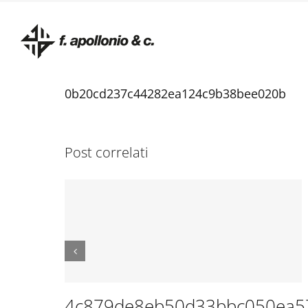
Salta
al
contenuto
0b20cd237c44282ea124c9b38bee020b
Post correlati
4c879de8eb50d33bbc050ea5