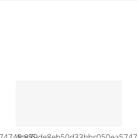
74748ad6
4c879de8eb50d33bbc050ea5747